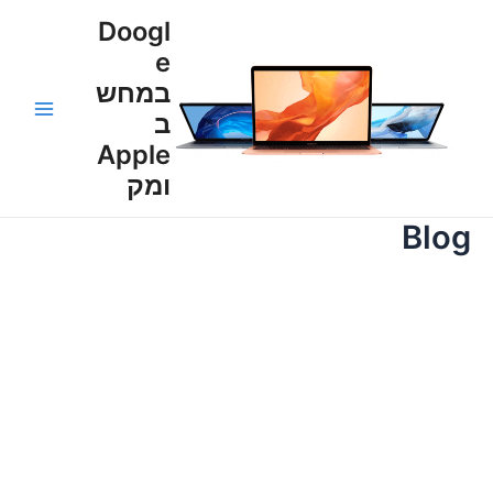
ילוג
Main
Doogl
תוכן
e
Menu
במחש
ב
Apple
ומק
Blog