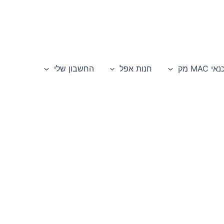
י MAC מק
חנות אפל
החשבון שלי