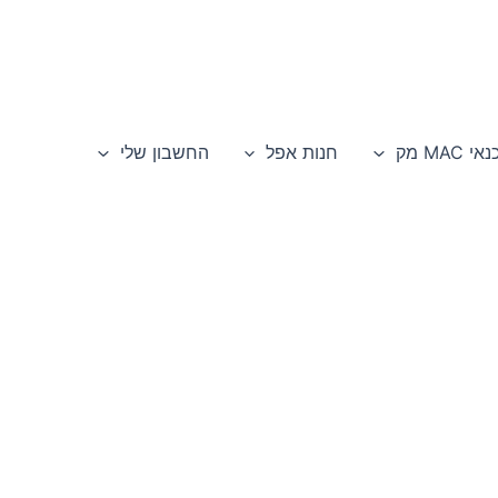
י MAC מק
חנות אפל
החשבון שלי