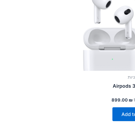
899.00
₪
Add t