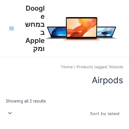
ילוג
Main
Doogl
תוכן
e
Menu
במחש
ב
Apple
ומק
Home
/ Products tagged “Airpods”
Airpods
Showing all 2 results