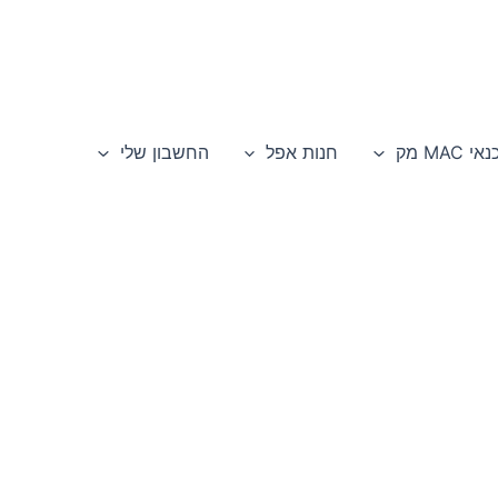
י MAC מק
חנות אפל
החשבון שלי