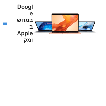
ילוג
ain
Doogl
תוכן
e
enu
במחש
ב
Apple
ומק