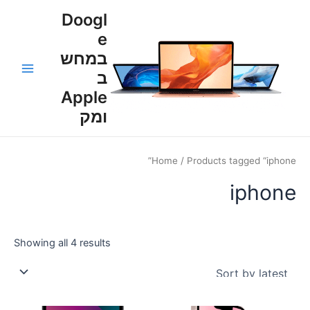
ילוג
Main
Doogl
תוכן
e
Menu
במחש
ב
Apple
ומק
Home
/ Products tagged “iphone”
iphone
Showing all 4 results