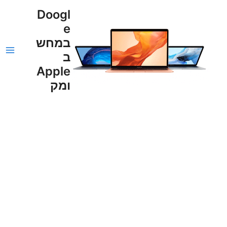
ילוג
ain
Doogl
תוכן
e
enu
במחש
ב
Apple
ומק