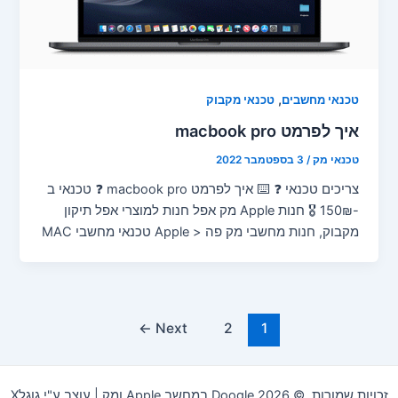
,
טכנאי מחשבים
טכנאי מקבוק
איך לפרמט macbook pro
טכנאי מק
/
3 בספטמבר 2022
צריכים טכנאי ❓ ⌨️ איך לפרמט macbook pro ❓ טכנאי ב
-150₪ 🎖️ חנות Apple מק אפל חנות למוצרי אפל תיקון
מקבוק, חנות מחשבי מק פה < Apple טכנאי מחשבי MAC
←
Next
2
1
זכויות שמורות © 2026 Doogle במחשב Apple ומק | עוצב ע"י גוגלX