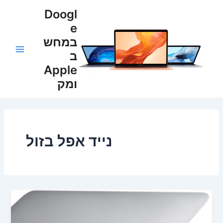
ילוג
Main
Doogl
תוכן
e
Menu
במחש
ב
Apple
ומק
נייד אפל בזול