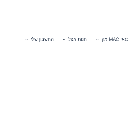
י MAC מק
חנות אפל
החשבון שלי