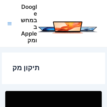
ילוג
Post
Main
Doogl
תוכן
pagination
e
Menu
במחש
ב
Apple
ומק
תיקון מק