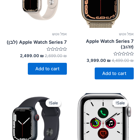
אפל ווטש
אפל ווטש
Apple Watch Series 7
Apple Watch Series 7 (לבן)
(זהוב)
Rated
2,499.00
₪
2,699.00
₪
0
Rated
3,999.00
₪
4,499.00
₪
out
0
of
out
Add to cart
5
of
Add to cart
5
Sale!
Sale!
Sale!
Sale!