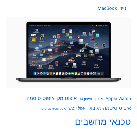
ניידי MacBook
איפוס מק
איפוס סיסמה
Apple Watch
אייפון
אייפון 14
איפוס סיסמה מקבוק
אפל ווטש
אפל ווטש עם סים
טכנאי מחשבים